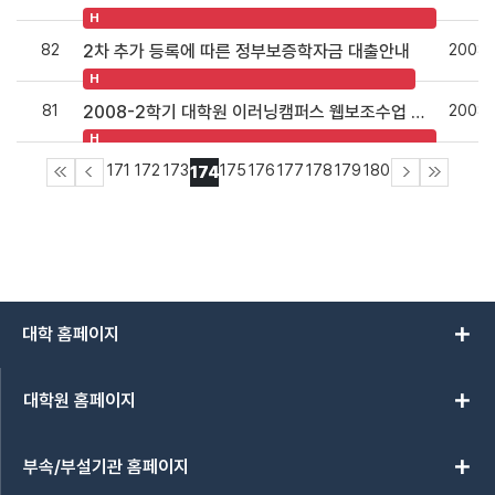
H
82
2008.
2차 추가 등록에 따른 정부보증학자금 대출안내
H
81
2008.
2008-2학기 대학원 이러닝캠퍼스 웹보조수업 신청 안내
H
171
172
173
175
176
177
178
179
180
174
add
대학 홈페이지
add
대학원 홈페이지
add
부속/부설기관 홈페이지