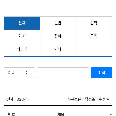
전체
일반
입학
학사
장학
졸업
외국인
기타
검색
전체 1820건
기본정렬
:
작성일
|
수정일
번호
제목
작