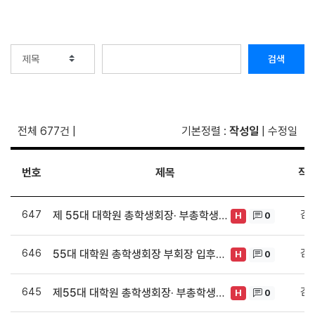
검색
전체 677건
|
기본정렬
:
작성일
|
수정일
번호
제목
작
647
김
제 55대 대학원 총학생회장· 부총학생회장 당선 공고
0
H
646
김
55대 대학원 총학생회장 부회장 입후보 등록마감 결과 및 적격심사 결과 안내
0
H
645
김
제55대 대학원 총학생회장· 부총학생회장 재선거 공고
0
H