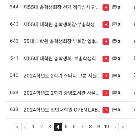
644
김
제55대 총학생회장 선거 적격심사 관련 진상규명 및 향후 계획 발표
0
H
643
김
제55대 대학원 총학생회장·부총학생회장 입후보 적격심사 결과 안내
0
H
642
김
55대 대학원 총학생회장 부회장 입후보 등록마감 결과 공고 해드립니다.
0
H
641
김
제55대 대학원 총학생회· 부총학생회장 입후보 및 선거일정 공고
0
H
640
김
2024학년도 2학기 스터디 그룹 지원 사업 선발 공고
0
H
639
김
2024학년도 2학기 중앙도서관 사물함 신청 안내
0
H
638
안
2024학년도 일반대학원 OPEN LAB FESTA 안내
0
H
1
2
3
5
6
7
8
9
10
4