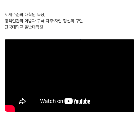
세계수준의 대학원 육성,
홍익인간의 이념과 구국·자주·자립 정신의 구현
단국대학교 일반대학원
chevron_right
단국대학교 홍보영상
add
add
add
add