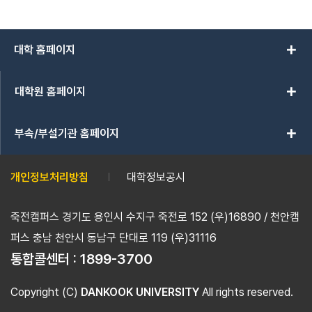
전공소개
학사일정
수강신청시스템 바로가기
전공소개
2026-1학기 강의시간표를 확인하
주요 학사 일정을 확인하고
일반대학원의 각 학과/전공을
수강신청하세요.
add
대학 홈페이지
학업 계획을 세우시기 바랍니다.
세요!
확인해보시기 바랍니다.
add
대학원 홈페이지
add
부속/부설기관 홈페이지
개인정보처리방침
대학정보공시
죽전캠퍼스 경기도 용인시 수지구 죽전로 152 (우)16890 / 천안캠
퍼스 충남 천안시 동남구 단대로 119 (우)31116
통합콜센터 :
1899-3700
Copyright (C)
DANKOOK UNIVERSITY
All rights reserved.