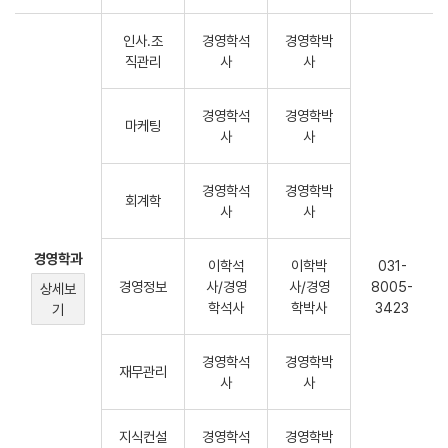
인사.조
경영학석
경영학박
직관리
사
사
경영학석
경영학박
마케팅
사
사
경영학석
경영학박
회계학
사
사
경영학과
이학석
이학박
031-
경영정보
사/경영
사/경영
8005-
상세보
학석사
학박사
3423
기
경영학석
경영학박
재무관리
사
사
지식컨설
경영학석
경영학박