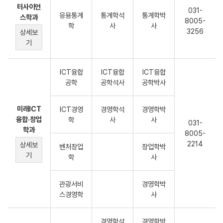
터사이언
031-
응용통계
통계학석
통계학박
스학과
8005-
학
사
사
3256
상세보
기
ICT융합
ICT융합
ICT융합
공학
공학석사
공학박사
미래ICT
ICT경영
경영학석
경영학박
융합·창업
학
사
사
031-
학과
8005-
2214
상세보
벤처창업
창업학박
기
학
사
관광서비
경영학박
스경영학
사
경영학석
경영학박