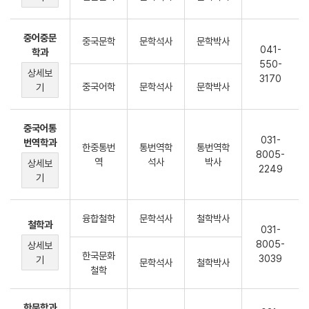
중어중문
중국문학
문학석사
문학박사
041-
학과
550-
상세보
3170
중국어학
문학석사
문학박사
기
중국어통
031-
번역학과
한중통번
통번역학
통번역학
8005-
역
석사
박사
상세보
2249
기
융합철학
문학석사
철학박사
철학과
031-
8005-
상세보
한국문화
3039
기
문학석사
철학박사
철학
한문학과