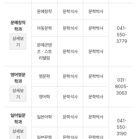
문예창작
문학석사
문학박사
문예창작
아동문학
문학석사
문학박사
041-
학과
550-
상세보
3779
기
문예콘텐
츠ㆍ스토
문학석사
문학박사
리텔링
영어영문
영문학
문학석사
문학박사
031-
학과
8005-
상세보
3063
영어학
문학석사
문학박사
기
일어일문
일본어학
문학석사
문학박사
041-
학과
550-
상세보
3190
일본문학
문학석사
문학박사
기