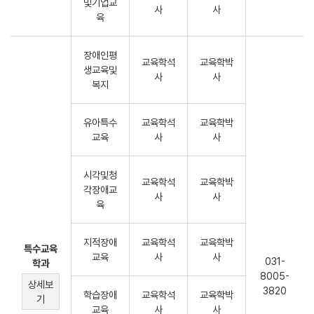
및기업교
사
사
육
장애인평
교육학석
교육학박
생교육및
사
사
복지
유아특수
교육학석
교육학박
교육
사
사
시각및청
교육학석
교육학박
각장애교
사
사
육
지적장애
교육학석
교육학박
특수교육
교육
사
사
031-
학과
8005-
상세보
3820
학습장애
교육학석
교육학박
기
교육
사
사