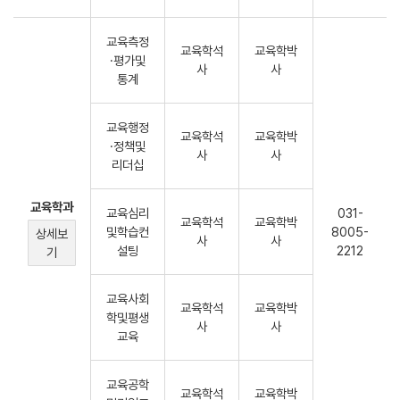
교육측정
교육학석
교육학박
·평가및
사
사
통계
교육행정
교육학석
교육학박
·정책및
사
사
리더십
교육학과
교육심리
031-
교육학석
교육학박
및학습컨
8005-
상세보
사
사
설팅
2212
기
교육사회
교육학석
교육학박
학및평생
사
사
교육
교육공학
교육학석
교육학박