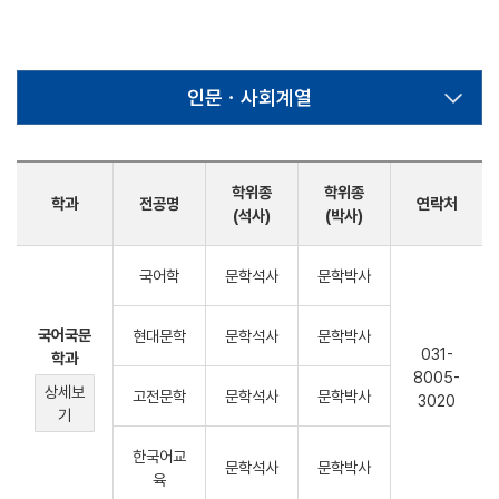
인문ㆍ사회계열
학위종
학위종
학과
전공명
연락처
(석사)
(박사)
국어학
문학석사
문학박사
국어국문
현대문학
문학석사
문학박사
031-
학과
8005-
상세보
고전문학
문학석사
문학박사
3020
기
한국어교
문학석사
문학박사
육