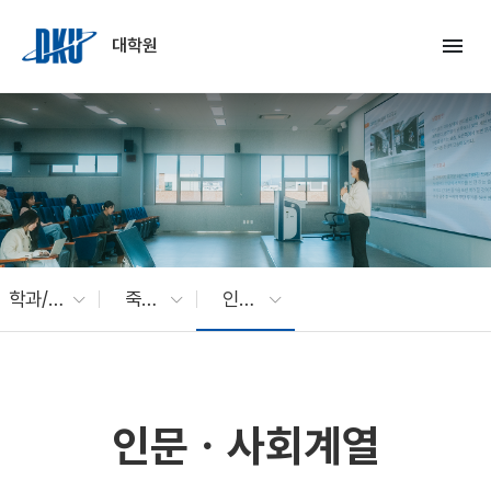
Skip to Main Content
menu
대학원
학과/전공
죽전캠퍼스
인문ㆍ사회계열
인문ㆍ사회계열