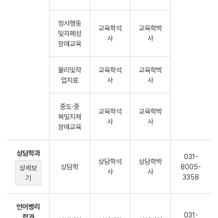
정서행동
교육학석
교육학박
및자폐성
사
사
장애교육
물리및작
교육학석
교육학박
업치료
사
사
중도·중
교육학석
교육학박
복및지체
사
사
장애교육
상담학과
031-
상담학석
상담학박
상담학
8005-
상세보
사
사
3358
기
언어병리
031-
학과