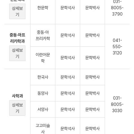
031-
한문학
문학석사
문학박사
8005-
상세보
3790
기
중동·아
중동·아프
문학석사
문학박사
프리카학
041-
리카학과
550-
상세보
3120
이란어문
기
문학석사
문학박사
학
한국사
문학석사
문학박사
동양사
문학석사
문학박사
사학과
031-
8005-
상세보
서양사
문학석사
문학박사
3030
기
고고미술
문학석사
문학박사
사