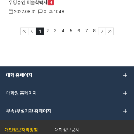
우밍슈엔 미술학박사
H
2022.08.31
0
1048
2
3
4
5
6
7
8
1
add
대학 홈페이지
add
대학원 홈페이지
add
부속/부설기관 홈페이지
개인정보처리방침
대학정보공시