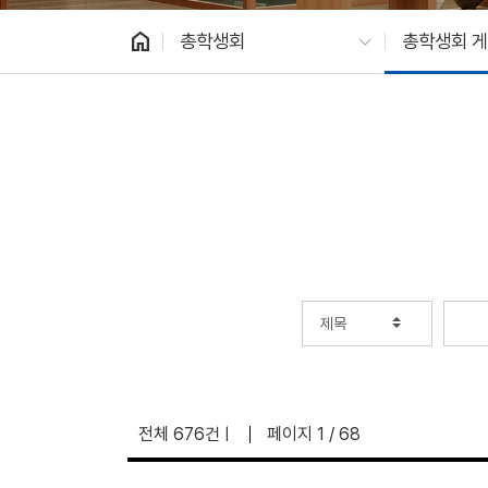
home
총학생회
총학생회 
전체 676건
페이지 1 / 68
|