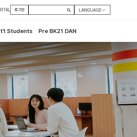
RTAL
로그인
search
LANGUAGE
nt'l Students
Pre BK21 DAN