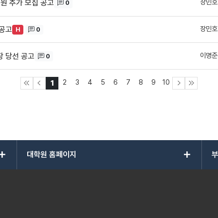
장민호
원 추가 모집 공고
0
장민호
 공고
0
H
이명준
장 당선 공고
0
2
3
4
5
6
7
8
9
10
1
add
add
대학원 홈페이지
부