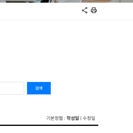
share
print
검색
기본정렬
작성일
수정일
:
|