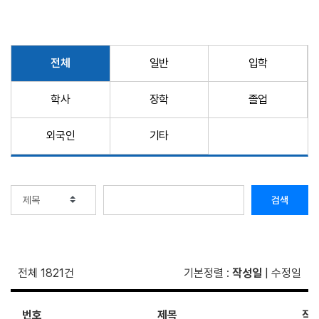
전체
일반
입학
학사
장학
졸업
외국인
기타
검색
전체 1821건
기본정렬
:
작성일
|
수정일
번호
제목
작