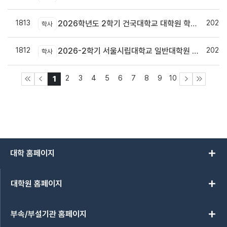
1813
2026.
2026학년도 2학기 건국대학교 대학원 학점교류 신청 안내
학사
1812
2026.
2026-2학기 서울시립대학교 일반대학원 학점교류 수강 안내
학사
2
3
4
5
6
7
8
9
10
1
add
대학 홈페이지
add
대학원 홈페이지
add
부속/부설기관 홈페이지