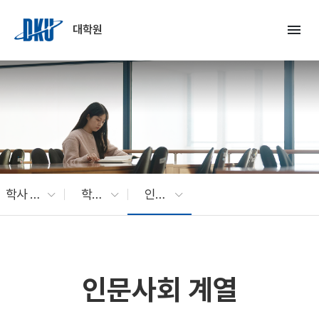
Skip to Main Content
menu
대학원
학사 안내
학과별 내규(죽전)
인문사회 계열
인문사회 계열