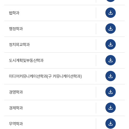
download
법학과
download
행정학과
download
정치외교학과
download
도시계획및부동산학과
download
미디어커뮤니케이션학과(구 커뮤니케이션학과)
download
경영학과
download
경제학과
download
무역학과