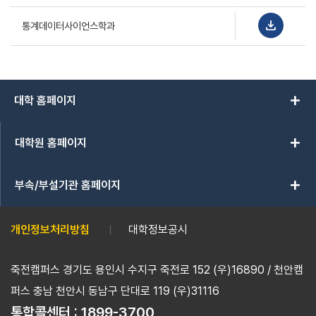
download
통계데이터사이언스학과
add
대학 홈페이지
add
대학원 홈페이지
add
부속/부설기관 홈페이지
개인정보처리방침
대학정보공시
죽전캠퍼스 경기도 용인시 수지구 죽전로 152 (우)16890 / 천안캠
퍼스 충남 천안시 동남구 단대로 119 (우)31116
통합콜센터 :
1899-3700