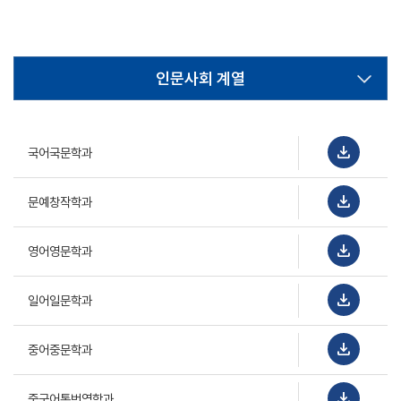
인문사회 계열
download
국어국문학과
download
문예창작학과
download
영어영문학과
download
일어일문학과
download
중어중문학과
download
중국어통번역학과