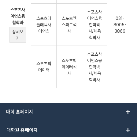
스포츠사
스포츠사
이언스융
스포츠애
스포츠엑
이언스융
031-
합학과
틀래틱사
스퍼트석
합학박
8005-
이언스
사
사/체육
3866
상세보
학박사
기
스포츠사
스포츠빅
이언스융
스포츠빅
데이터석
합학박
데이터
사
사/체육
학박사
add
대학 홈페이지
add
대학원 홈페이지