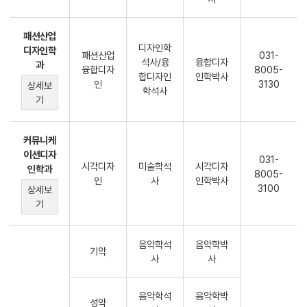
패션산업
디자인학
디자인학
패션산업
031-
석사/융
융합디자
과
융합디자
8005-
합디자인
인학박사
인
3130
상세보
학석사
기
커뮤니케
이션디자
031-
시각디자
미술학석
시각디자
인학과
8005-
인
사
인학박사
3100
상세보
기
음악학석
음악학박
기악
사
사
음악학석
음악학박
성악