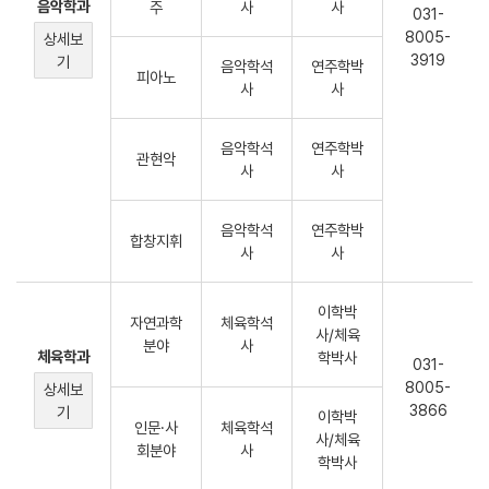
음악학과
주
사
사
031-
8005-
상세보
3919
기
음악학석
연주학박
피아노
사
사
음악학석
연주학박
관현악
사
사
음악학석
연주학박
합창지휘
사
사
이학박
자연과학
체육학석
사/체육
분야
사
체육학과
학박사
031-
8005-
상세보
3866
기
이학박
인문·사
체육학석
사/체육
회분야
사
학박사