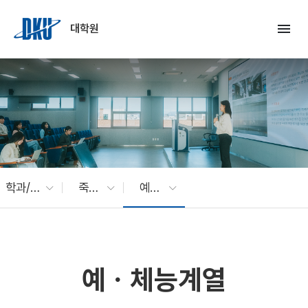
Skip to Main Content
menu
대학원
학과/전공
죽전캠퍼스
예ㆍ체능계열
예ㆍ체능계열