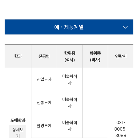
예ㆍ체능계열
학위종
학위종
학과
전공명
연락처
(석사)
(박사)
미술학석
산업도자
사
미술학석
전통도예
사
도예학과
미술학석
031-
환경도예
사
8005-
상세보
3088
기