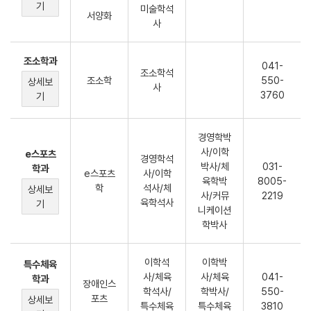
기
미술학석
서양화
사
조소학과
041-
조소학석
조소학
550-
상세보
사
3760
기
경영학박
사/이학
e스포츠
경영학석
박사/체
031-
학과
e스포츠
사/이학
육학박
8005-
학
석사/체
상세보
사/커뮤
2219
육학석사
기
니케이션
학박사
이학석
이학박
특수체육
사/체육
사/체육
041-
학과
장애인스
학석사/
학박사/
550-
포츠
상세보
특수체육
특수체육
3810