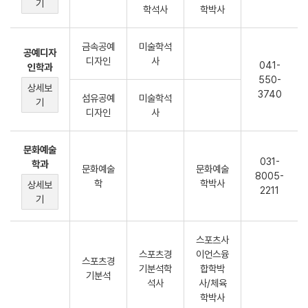
기
학석사
학박사
금속공예
미술학석
공예디자
디자인
사
041-
인학과
550-
상세보
3740
섬유공예
미술학석
기
디자인
사
문화예술
031-
학과
문화예술
문화예술
8005-
학
학박사
상세보
2211
기
스포츠사
스포츠경
이언스융
스포츠경
기분석학
합학박
기분석
석사
사/체육
학박사