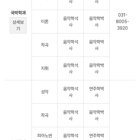
사
사
국악학과
031-
음악학석
음악학박
이론
8005-
상세보
사
사
3920
기
음악학석
음악학박
작곡
사
사
음악학석
음악학박
지휘
사
사
음악학석
연주학박
성악
사
사
음악학석
음악학박
작곡
사
사
피아노반
음악학석
연주학박