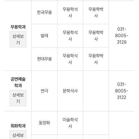
무용학석
무용학박
한국무용
사
사
무용학과
031-
무용학석
무용학박
발레
8005-
상세보
사
사
3129
기
무용학석
무용학박
현대무용
사
사
공연예술
031-
학과
연극
문학석사
8005-
상세보
3122
기
미술학석
동양화
회화학과
사
상세보